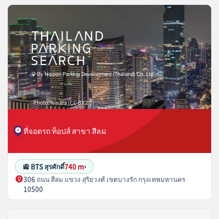
Photo: Ninara (CC BY 2.0)
ที่จอดรถ ท็อปส์ สาขา สีลม
🚉 BTS สุรศักดิ์
740 m
›
306 ถนน สีลม แขวง สุริยวงศ์ เขตบางรัก กรุงเทพมหานคร
10500