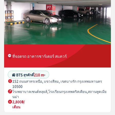
ที่จอดรถ อาคารชาร์เตอร์ สแควร์
🚉 BTS สุรศักดิ์
210 m
›
152 ถนนสาทรเหนือ, แขวงสีลม, เขตบางรัก กรุงเทพมหานคร
10500
โรงพยาบาลเซนต์หลุยส์,โรงเรียนกรุงเทพคริสเตียน,สถานทูตเมีย
นม่า
2,800฿/
เดือน