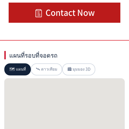
Contact Now
แผนที่รอบที่จอดรถ
🗺 แผนที่
🛰 ดาวเทียม
🏙 มุมมอง 3D