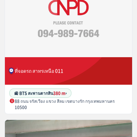
ที่จอดรถ สาทรเหนือ 011
🚉 BTS สะพานตากสิน
380 m
›
88 ถนน จรัสเวียง แขวง สีลม เขตบางรัก กรุงเทพมหานคร
10500