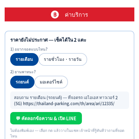
ค่าบริการ
ราคายังไม่ประกาศ — เช็คได้ใน 2 แตะ
1) อยากจอดแบบไหน?
รายเดือน
รายชั่วโมง・รายวัน
2) ยานพาหนะ?
รถยนต์
มอเตอร์ไซค์
สอบถาม รายเดือน (รถยนต์) — ที่จอดรถ เอไอเอส ทาวเวอร์ 2
(5G) https://thailand-parking.com/th/area/ari/12335/
💬 คัดลอกข้อความ & เปิด LINE
ไม่ต้องพิมพ์เอง — เลือก กด แล้ววางในแชท เจ้าหน้าที่รู้ทันทีว่าถามที่จอด
ไหน