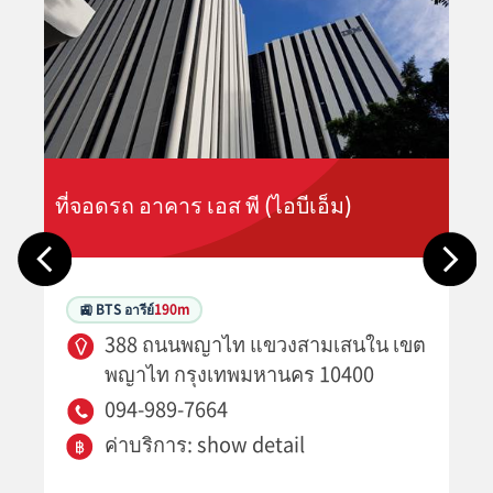
ที่จอดรถ อาคาร เอส พี (ไอบีเอ็ม)
🚉 BTS อารีย์
190m
388 ถนนพญาไท แขวงสามเสนใน เขต
พญาไท กรุงเทพมหานคร 10400
094-989-7664
ค่าบริการ: show detail