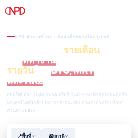
☎
NPD ประเทศไทย · ค้นหาที่จอดรถในกรุงเทพ
ค้นหาที่จอดรถ
รายเดือน
ใกล้
ที่ทำงาน
หรือที่จอดรถ
รายวัน
ใกล้
BTS, MRT
และ ARL
ในกรุงเทพ
ออฟฟิศ ห้าง โรงพยาบาล หรืออีเวนต์ — หาที่จอดรถยนต์หรือ
มอเตอร์ไซค์ใกล้จุดหมายของคุณ สอบถามราคาหรือปรึกษา
ด่วนทาง LINE
📍
🚉
พื้นที่
สถานี