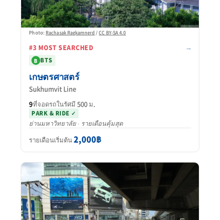
Photo:
Rachasak Ragkamnerd
/
CC BY-SA 4.0
→
#3 MOST SEARCHED
BTS
B
เกษตรศาสตร์
Sukhumvit Line
9
ที่จอดรถในรัศมี 500 ม.
PARK & RIDE ✓
ย่านมหาวิทยาลัย · รายเดือนคุ้มสุด
2,000฿
รายเดือนเริ่มต้น