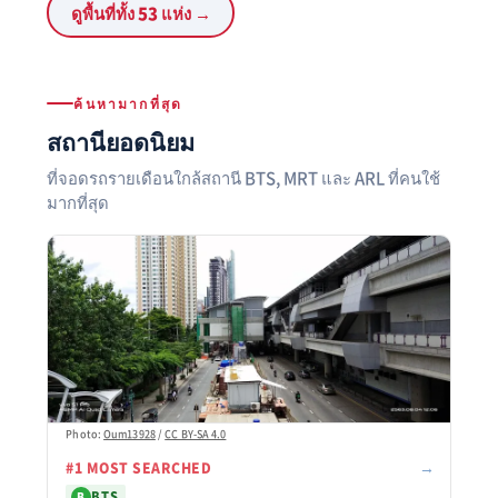
ดูพื้นที่ทั้ง 53 แห่ง →
ค้นหามากที่สุด
สถานียอดนิยม
ที่จอดรถรายเดือนใกล้สถานี BTS, MRT และ ARL ที่คนใช้
มากที่สุด
Photo:
Oum13928
/
CC BY-SA 4.0
→
#1 MOST SEARCHED
BTS
B