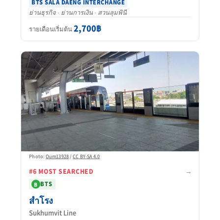
BTS SALA DAENG INTERCHANGE
ย่านธุรกิจ · ย่านการเงิน · สวนลุมพินี
2,700฿
รายเดือนเริ่มต้น
Photo:
Oum13928
/
CC BY-SA 4.0
→
#6 MOST SEARCHED
BTS
B
สำโรง
Sukhumvit Line