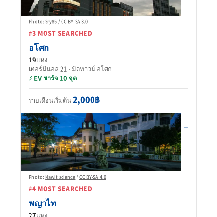
Photo:
Sry85
/
CC BY-SA 3.0
#3 MOST SEARCHED
อโศก
19
แห่ง
เทอร์มินอล 21 · มิดทาวน์ อโศก
⚡ EV ชาร์จ 10 จุด
2,000฿
รายเดือนเริ่มต้น
→
Photo:
Nawit science
/
CC BY-SA 4.0
#4 MOST SEARCHED
พญาไท
27
แห่ง