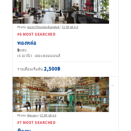
Photo:
AscottThonglorBangkok
/
CC BY-SA 4.0
#6 MOST SEARCHED
ทองหล่อ
9
แห่ง
เจ อเวนิว · เดอะคอมมอนส์
2,500฿
รายเดือนเริ่มต้น
→
Photo:
Wpcpey
/
CC BY-SA 4.0
#7 MOST SEARCHED
ชิดลม