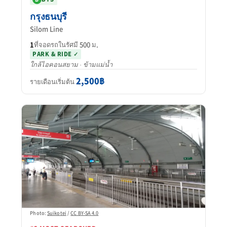
กรุงธนบุรี
Silom Line
1
ที่จอดรถในรัศมี 500 ม.
PARK & RIDE ✓
ใกล้ไอคอนสยาม · ข้ามแม่น้ำ
2,500฿
รายเดือนเริ่มต้น
Photo:
Suikotei
/
CC BY-SA 4.0