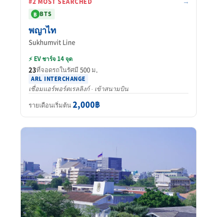
→
#2 MOST SEARCHED
BTS
B
พญาไท
Sukhumvit Line
⚡ EV ชาร์จ 14 จุด
23
ที่จอดรถในรัศมี 500 ม.
ARL INTERCHANGE
เชื่อมแอร์พอร์ตเรลลิงก์ · เข้าสนามบิน
2,000฿
รายเดือนเริ่มต้น