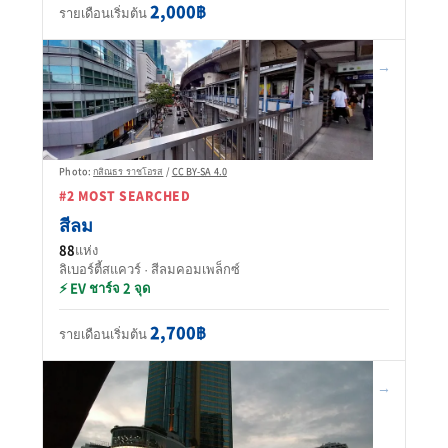
2,000฿
รายเดือนเริ่มต้น
→
Photo:
กสิณธร ราชโอรส
/
CC BY-SA 4.0
#2 MOST SEARCHED
สีลม
88
แห่ง
ลิเบอร์ตี้สแควร์ · สีลมคอมเพล็กซ์
⚡ EV ชาร์จ 2 จุด
2,700฿
รายเดือนเริ่มต้น
→