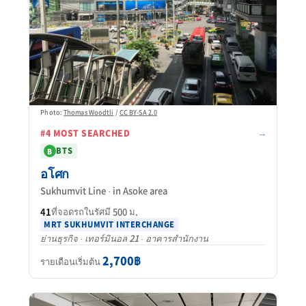
Photo:
Thomas Woodtli
/
CC BY-SA 2.0
→
#4 MOST SEARCHED
BTS
B
อโศก
Sukhumvit Line · in Asoke area
41
ที่จอดรถในรัศมี 500 ม.
MRT SUKHUMVIT INTERCHANGE
ย่านธุรกิจ · เทอร์มินอล 21 · อาคารสำนักงาน
2,700฿
รายเดือนเริ่มต้น