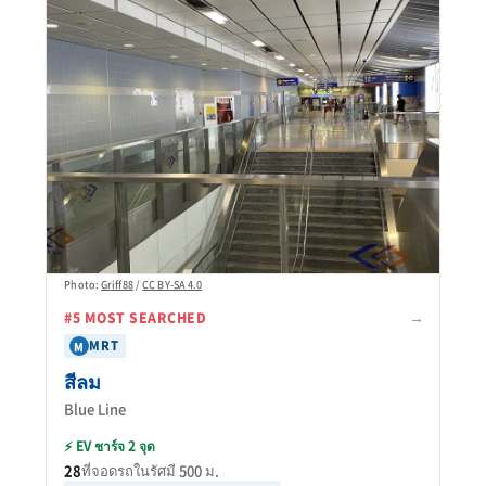
Photo:
Griff88
/
CC BY-SA 4.0
→
#5 MOST SEARCHED
MRT
M
สีลม
Blue Line
⚡ EV ชาร์จ 2 จุด
28
ที่จอดรถในรัศมี 500 ม.