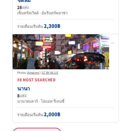
28
แห่ง
เซ็นทรัลเวิลด์ · อัมรินทร์พลาซ่า
2,300฿
รายเดือนเริ่มต้น
→
Photo:
Aimaimyi
/
CC BY-SA 3.0
#8 MOST SEARCHED
นานา
8
แห่ง
นานาสแควร์ · ไฮแอท รีเจนซี่
2,000฿
รายเดือนเริ่มต้น