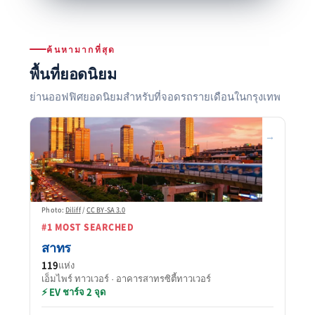
ค้นหามากที่สุด
พื้นที่ยอดนิยม
ย่านออฟฟิศยอดนิยมสำหรับที่จอดรถรายเดือนในกรุงเทพ
→
Photo:
Diliff
/
CC BY-SA 3.0
#1 MOST SEARCHED
สาทร
119
แห่ง
เอ็มไพร์ ทาวเวอร์ · อาคารสาทรซิตี้ทาวเวอร์
⚡ EV ชาร์จ 2 จุด