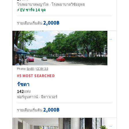
โรงพยาบาลพญาไท · โรงพยาบาลวิชัยยุทธ
⚡ EV ชาร์จ 14 จุด
2,000฿
รายเดือนเริ่มต้น
→
Photo:
Sry85
/
CC BY 3.0
#5 MOST SEARCHED
รัชดา
142
แห่ง
ฟอร์จูนทาวน์ · จีทาวเวอร์
2,000฿
รายเดือนเริ่มต้น
→