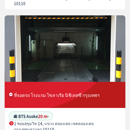
10110
ที่จอดรถ โรงแรม โซลาเรีย นิชิเทสซึ กรุงเทพฯ
🚉 BTS Asoke
20 m
›
1 ซอยสุขุมวิท 14, แขวง คลองเตย เขตคลองเตย
กรุงเทพมหานคร 10110