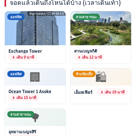
จอดแล้วเดินถึงไหนได้บ้าง (เวลาเดินเท้า)
Bigcitydata / CC BY-SA 4.0
ออฟฟิศ
สวนสาธารณะ
Exchange Tower
สวนเบญจกิติ
🚶 เดิน 9 นาที
🚶 เดิน 12 นาที
🏢
🛍
ออฟฟิศ
ห้าง/ช้อปปิ้ง
Ocean Tower 1 Asoke
เอ็มสเฟียร์
🚶 เดิน 19 นาที
🚶 เดิน 15 นาที
🌳
สวนสาธารณะ
อุทยานเบญจสิริ