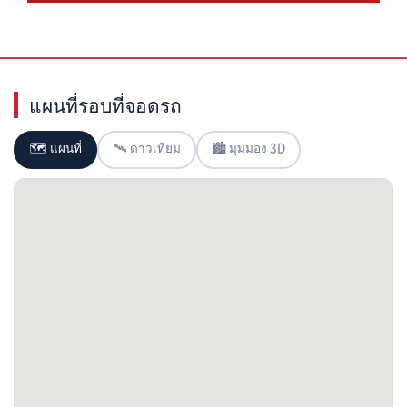
แผนที่รอบที่จอดรถ
🗺 แผนที่
🛰 ดาวเทียม
🏙 มุมมอง 3D