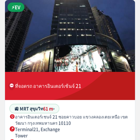
⚡EV
ที่จอดรถ อาคารอินเตอร์เช้นจ์ 21
🚉 MRT สุขุมวิท
61 m
›
อาคารอินเตอร์เชนจ์ 21 ซอยคาวบอย แขวงคลองเตยเหนือ เขต
วัฒนา กรุงเทพมหานคร 10110
Terminal21, Exchange
Tower