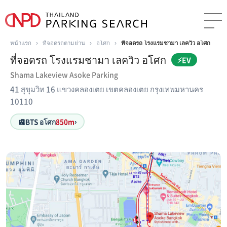
หน้าแรก
›
ที่จอดรถตามย่าน
›
อโศก
›
ที่จอดรถ โรงแรมชามา เลควิว อโศก
ที่จอดรถ โรงแรมชามา เลควิว อโศก
⚡EV
Shama Lakeview Asoke Parking
41 สุขุมวิท 16 แขวงคลองเตย เขตคลองเตย กรุงเทพมหานคร
10110
🚉
BTS อโศก
850m
›