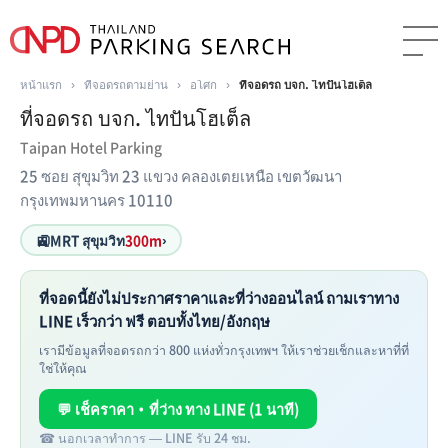
หน้าแรก
›
ที่จอดรถตามย่าน
›
อโศก
›
ที่จอดรถ บจก. ไทปันโฮเต็ล
ที่จอดรถ บจก. ไทปันโฮเต็ล
Taipan Hotel Parking
25 ซอย สุขุมวิท 23 แขวง คลองเตยเหนือ เขตวัฒนา
กรุงเทพมหานคร 10110
🚉
MRT สุขุมวิท
300m
›
ที่จอดนี้ยังไม่ประกาศราคาและที่ว่างออนไลน์ ถามเราทาง
LINE เร็วกว่า ฟรี ตอบทั้งไทย/อังกฤษ
เรามีข้อมูลที่จอดรถกว่า 800 แห่งทั่วกรุงเทพฯ ให้เราช่วยเช็กและหาที่ที่
ใช่ให้คุณ
💬 เช็คราคา・ที่ว่าง ทาง LINE (1 นาที)
☎ นอกเวลาทำการ — LINE รับ 24 ชม.