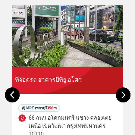
ที่จอดรถ อาคารบีทียู อโศก
🚉 MRT เพชรบุรี
350m
66 ถนน อโศกมนตรี แขวง คลองเตย
เหนือ เขตวัฒนา กรุงเทพมหานคร
10110