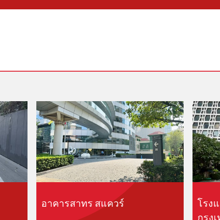
อาคารสาทร สแควร์
โรงแ
กรุง