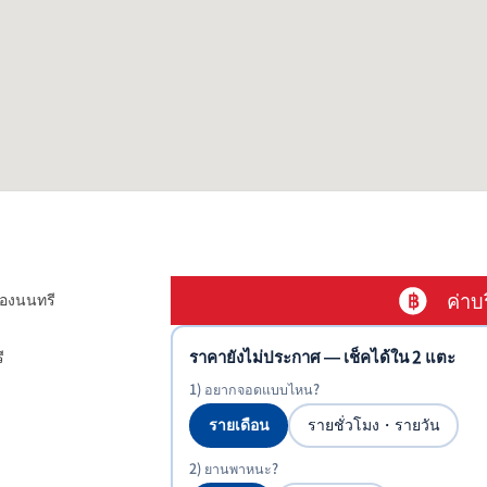
ค่าบ
่องนนทรี
ราคายังไม่ประกาศ — เช็คได้ใน 2 แตะ
ี
1) อยากจอดแบบไหน?
รายเดือน
รายชั่วโมง・รายวัน
2) ยานพาหนะ?