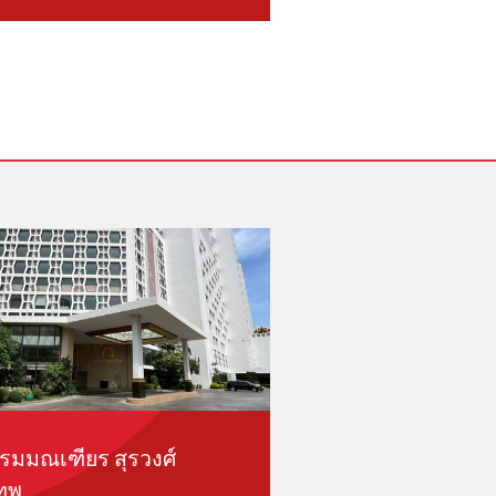
รมมณเฑียร สุรวงศ์
เทพ