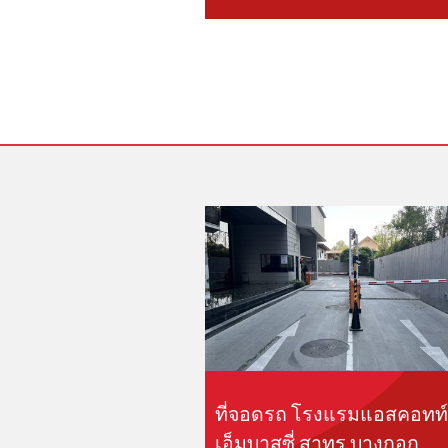
ที่จอดรถ โรงแรมแอสคอทท์
เอ็มบาสซี่ สาทร บางกอก