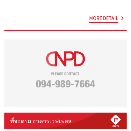
MORE DETAIL
ที่จอดรถ อาคารเวฟเพลส