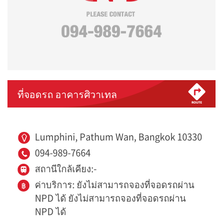
ที่จอดรถ อาคารศิวาเทล
Lumphini, Pathum Wan, Bangkok 10330
094-989-7664
สถานีใกล้เคียง:-
ค่าบริการ: ยังไม่สามารถจองที่จอดรถผ่าน
NPD ได้ ยังไม่สามารถจองที่จอดรถผ่าน
NPD ได้