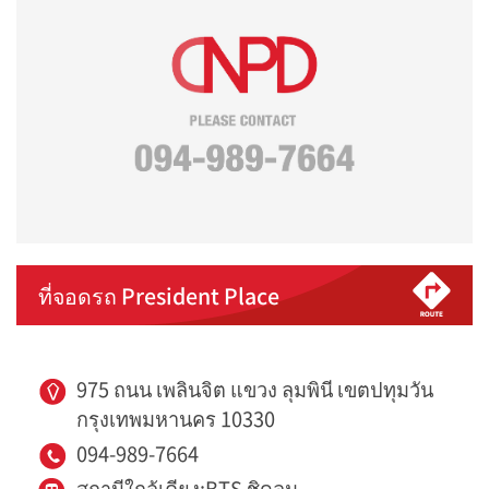
ที่จอดรถ President Place
975 ถนน เพลินจิต แขวง ลุมพินี เขตปทุมวัน
กรุงเทพมหานคร 10330
094-989-7664
สถานีใกล้เคียง:BTS ชิดลม