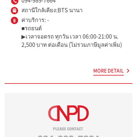
094-989-7664
สถานีใกล้เคียง:BTS นานา
ค่าบริการ: -
■รถยนต์
▶เวลาจอดรถ ทุกวัน เวลา 06:00-21:00 น.
2,500 บาท ต่อเดือน (ไม่รวมภาษีมูลค่าเพิ่ม)
MORE DETAIL