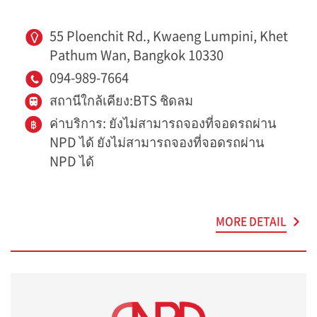
55 Ploenchit Rd., Kwaeng Lumpini, Khet
Pathum Wan, Bangkok 10330
094-989-7664
สถานีใกล้เคียง:BTS ชิดลม
ค่าบริการ: ยังไม่สามารถจองที่จอดรถผ่าน
NPD ได้ ยังไม่สามารถจองที่จอดรถผ่าน
NPD ได้
MORE DETAIL