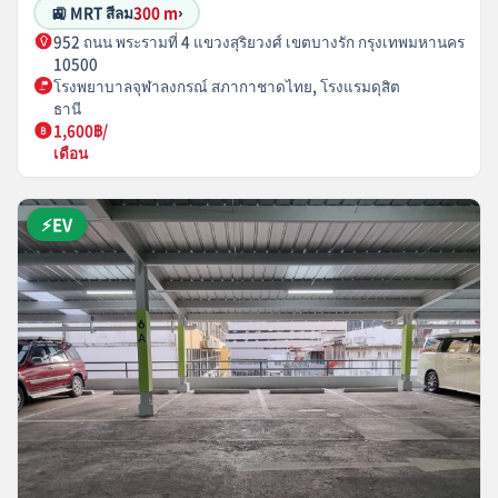
🚉 MRT สีลม
300 m
›
952 ถนน พระรามที่ 4 แขวงสุริยวงศ์ เขตบางรัก กรุงเทพมหานคร
10500
โรงพยาบาลจุฬาลงกรณ์ สภากาชาดไทย, โรงแรมดุสิต
ธานี
1,600฿/
เดือน
⚡EV