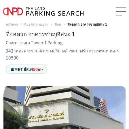
หน้าแรก
›
ที่จอดรถตามย่าน
›
สีลม
›
ที่จอดรถ อาคารชาญอิสระ 1
ที่จอดรถ อาคารชาญอิสระ 1
Charn Issara Tower 1 Parking
942 ถนน พระราม 4 แขวงสุริยวงศ์ เขตบางรัก กรุงเทพมหานคร
10500
🚉
MRT สีลม
450m
›