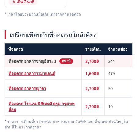
🚶 เดิน 7 นาที
* เวลาโดยประมาณเมื่อเดินเท้าจากลานจอดรถ
เปรียบเทียบกับที่จอดรถใกล้เคียง
ที่จอดรถ
รายเดือน
จำนวนช่อง
จ
ที่จอดรถ อาคารชาญอิสระ 1
3,700฿
344
หน้านี้
ที่จอดรถ อาคารรามาแลนด์
1,600฿
479
M
B
ที่จอดรถ อาคารญาดา
2,700฿
50
น
ที่จอดรถ โรงแรมนิชิเทตสึ ครูม กรุงเทพ
B
2,700฿
10
สีลม
น
* ราคารายเดือนที่ประกาศต่อสาธารณะ ณ วันที่อัปเดต ที่จอดรถส่วนใหญ่ใน
ย่านนี้ไม่ประกาศราคา