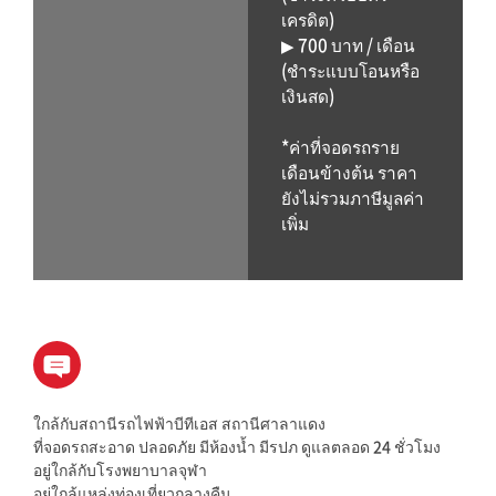
เครดิต)
▶ 700 บาท / เดือน
(ชำระแบบโอนหรือ
เงินสด)
*ค่าที่จอดรถราย
เดือนข้างต้น ราคา
ยังไม่รวมภาษีมูลค่า
เพิ่ม
ใกล้กับสถานีรถไฟฟ้าบีทีเอส สถานีศาลาแดง
ที่จอดรถสะอาด ปลอดภัย มีห้องน้ำ มีรปภ ดูแลตลอด 24 ชั่วโมง
อยู่ใกล้กับโรงพยาบาลจุฬา
อยู่ใกล้แหล่งท่องเที่ยวกลางคืน