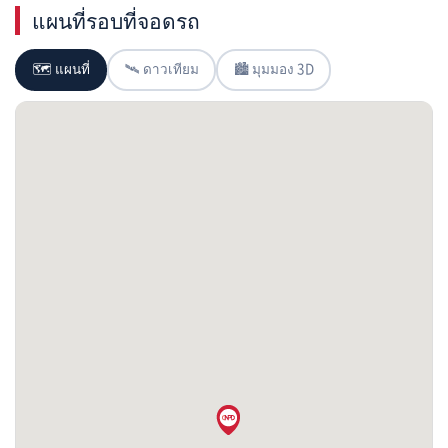
แผนที่รอบที่จอดรถ
🗺 แผนที่
🛰 ดาวเทียม
🏙 มุมมอง 3D