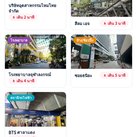
บริษัทอุตสาหกรรมไหมไทย
จำกัด
🚶 เดิน 2 นาที
สีลม เอจ
🚶 เดิน 3 นาที
trungydang / CC BY 3.0
โรงพยาบาล
ห้าง/ช้อปปิ้ง
โรงพยาบาลจุฬาลงกรณ์
ซอยธนิยะ
🚶 เดิน 5 นาที
🚶 เดิน 4 นาที
สถานีรถไฟฟ้า
BTS ศาลาแดง