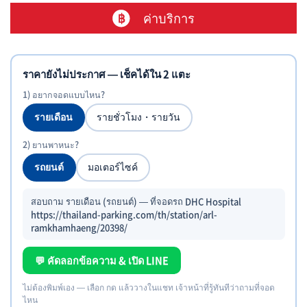
ค่าบริการ
ราคายังไม่ประกาศ — เช็คได้ใน 2 แตะ
1) อยากจอดแบบไหน?
รายเดือน
รายชั่วโมง・รายวัน
2) ยานพาหนะ?
รถยนต์
มอเตอร์ไซค์
สอบถาม รายเดือน (รถยนต์) — ที่จอดรถ DHC Hospital
https://thailand-parking.com/th/station/arl-
ramkhamhaeng/20398/
💬 คัดลอกข้อความ & เปิด LINE
ไม่ต้องพิมพ์เอง — เลือก กด แล้ววางในแชท เจ้าหน้าที่รู้ทันทีว่าถามที่จอด
ไหน