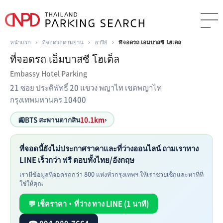
หน้าแรก
›
ที่จอดรถตามย่าน
›
อารีย์
›
ที่จอดรถ เอ็มบาสซี โฮเต็ล
ที่จอดรถ เอ็มบาสซี โฮเต็ล
Embassy Hotel Parking
21 ซอย ประดิพัทธิ์ 20 แขวง พญาไท เขตพญาไท
กรุงเทพมหานคร 10400
🚉
BTS สะพานตากสิน
10.1km
›
ที่จอดนี้ยังไม่ประกาศราคาและที่ว่างออนไลน์ ถามเราทาง
LINE เร็วกว่า ฟรี ตอบทั้งไทย/อังกฤษ
เรามีข้อมูลที่จอดรถกว่า 800 แห่งทั่วกรุงเทพฯ ให้เราช่วยเช็กและหาที่ที่
ใช่ให้คุณ
💬 เช็คราคา・ที่ว่าง ทาง LINE (1 นาที)