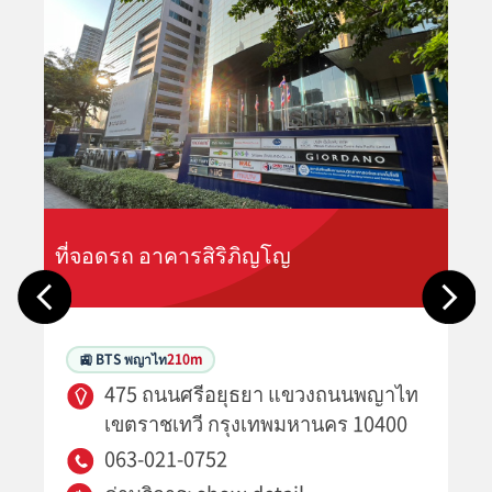
ที่จอดรถ อาคารสิริภิญโญ
🚉 BTS พญาไท
210m
475 ถนนศรีอยุธยา แขวงถนนพญาไท
เขตราชเทวี กรุงเทพมหานคร 10400
063-021-0752