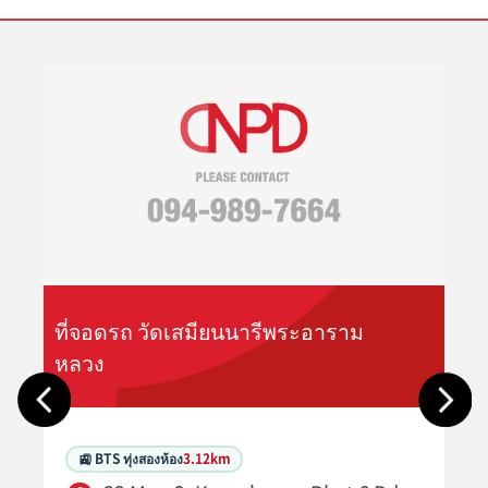
ที่จอดรถ วัดเสมียนนารีพระอาราม
หลวง
🚉 BTS ทุ่งสองห้อง
3.12km