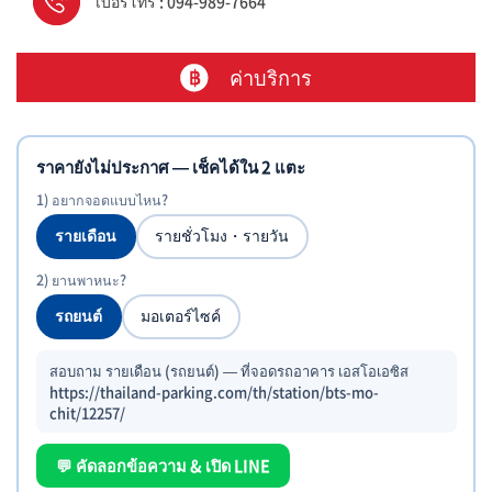
เบอร์โทร : 094-989-7664
ค่าบริการ
ราคายังไม่ประกาศ — เช็คได้ใน 2 แตะ
1) อยากจอดแบบไหน?
รายเดือน
รายชั่วโมง・รายวัน
2) ยานพาหนะ?
รถยนต์
มอเตอร์ไซค์
สอบถาม รายเดือน (รถยนต์) — ที่จอดรถอาคาร เอสโอเอซิส
https://thailand-parking.com/th/station/bts-mo-
chit/12257/
💬 คัดลอกข้อความ & เปิด LINE