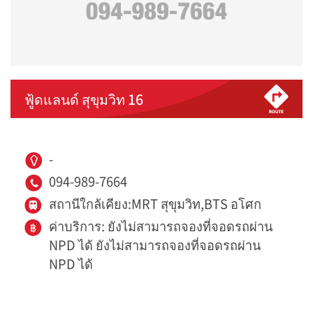
ฟู้ดแลนด์ สุขุมวิท 16
-
094-989-7664
สถานีใกล้เคียง:MRT สุขุมวิท,BTS อโศก
ค่าบริการ: ยังไม่สามารถจองที่จอดรถผ่าน
NPD ได้ ยังไม่สามารถจองที่จอดรถผ่าน
NPD ได้