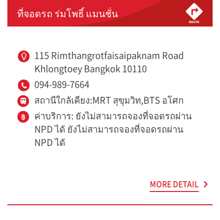
ที่จอดรถ ร่มโพธิ์ แมนชั่น
115 Rimthangrotfaisaipaknam Road
Khlongtoey Bangkok 10110
094-989-7664
สถานีใกล้เคียง:MRT สุขุมวิท,BTS อโศก
ค่าบริการ: ยังไม่สามารถจองที่จอดรถผ่าน
NPD ได้ ยังไม่สามารถจองที่จอดรถผ่าน
NPD ได้
MORE DETAIL