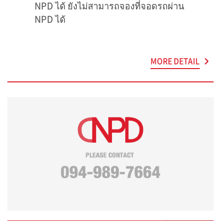
NPD ได้ ยังไม่สามารถจองที่จอดรถผ่าน
NPD ได้
MORE DETAIL