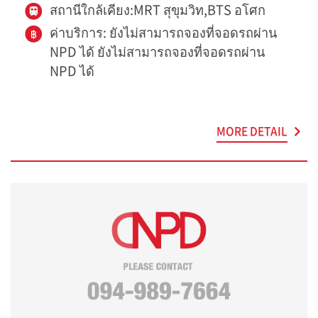
สถานีใกล้เคียง:MRT สุขุมวิท,BTS อโศก
ค่าบริการ: ยังไม่สามารถจองที่จอดรถผ่าน
NPD ได้ ยังไม่สามารถจองที่จอดรถผ่าน
NPD ได้
MORE DETAIL