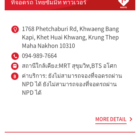
ที่จอดรถ ไทยซัมมิท ทาวเวอร์
1768 Phetchaburi Rd, Khwaeng Bang
Kapi, Khet Huai Khwang, Krung Thep
Maha Nakhon 10310
094-989-7664
สถานีใกล้เคียง:MRT สุขุมวิท,BTS อโศก
ค่าบริการ: ยังไม่สามารถจองที่จอดรถผ่าน
NPD ได้ ยังไม่สามารถจองที่จอดรถผ่าน
NPD ได้
MORE DETAIL