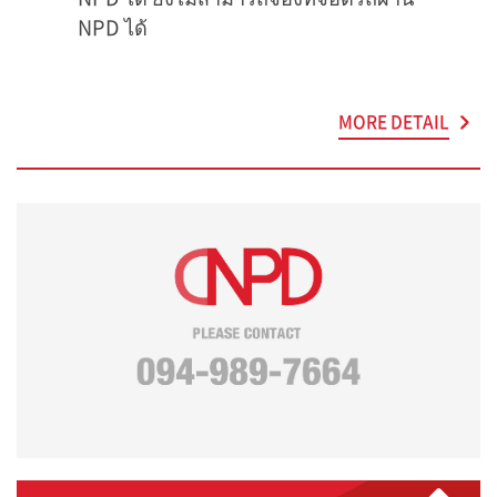
NPD ได้
MORE DETAIL