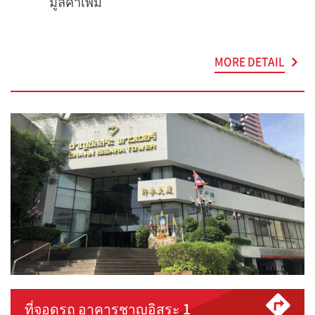
มูลค่าเพิ่ม
MORE DETAIL
ที่จอดรถ อาคารชาญอิสระ 1