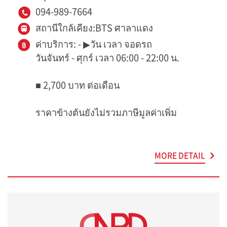
094-989-7664
สถานีใกล้เคียง:BTS ศาลาแดง
ค่าบริการ: - ▶วัน เวลา จอดรถ
วันจันทร์ - ศุกร์ เวลา 06:00 - 22:00 น.
■ 2,700 บาท ต่อเดือน
ราคาข้างต้นยังไม่รวมภาษีมูลค่าเพิ่ม
MORE DETAIL