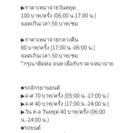
▶ราคาเหมาจ่ายวันหยุด
100 บาท/ครั้ง (06:00 น.17:00 น.)
จอดเกินเวลา 50 บาท/ชม
▶ราคาเหมาจ่ายกลางคืน
80 บาท/ครั้ง (17:00 น.-06:00 น.)
จอดเกินเวลา 50 บาท/ชม
*กรุณาติดต่อ จนท เพื่อรับราคาเหมาจ่าย
■รถจักรยานยนต์
▶จ-ศ 70 บาท/ครั้ง (05:00 น.-17:00 น.)
▶จ-ศ 40 บาท/ครั้ง (17:00 น.-24:00 น.)
▶วัน ส-อ วันหยุด 40 บาท/ครั้ง (06:00
น.-24:00 น.)
■รถยนต์