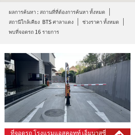
ผลการค้นหา : สถานที่ที่ต้องการค้นหา ทั้งหมด
สถานีใกล้เคียง BTS ศาลาแดง
ช่วงราคา ทั้งหมด
พบที่จอดรถ 16 รายการ
ที่จอดรถ โรงแรมแอสคอทท์ เอ็มบาสซี่