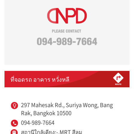
ที่จอดรถ อาคาร หวั่งหลี
297 Mahesak Rd., Suriya Wong, Bang
Rak, Bangkok 10500
094-989-7664
สถานีใกล้เคียง:-,MRT สีลม