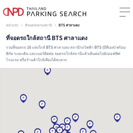
หน้าแรก
›
ที่จอดรถตามสถานี
›
BTS ศาลาแดง
ที่จอดรถใกล้สถานี BTS ศาลาแดง
รวมที่จอดรถ 16 แห่งใกล้ BTS ศาลาแดง สถานีรถไฟฟ้า BTS (บีทีเอส) พร้อม
พิกัด ระยะเดิน และเบอร์ติดต่อ จอดรถใกล้สถานีแล้วเดินต่อไปยังออฟฟิศ
โรงแรม หรือร้านค้าใกล้เคียงได้สะดวก