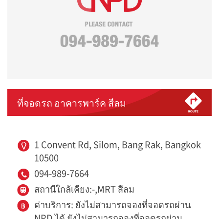
ที่จอดรถ อาคารพาร์ค สีลม
1 Convent Rd, Silom, Bang Rak, Bangkok
10500
094-989-7664
สถานีใกล้เคียง:-,MRT สีลม
ค่าบริการ: ยังไม่สามารถจองที่จอดรถผ่าน
NPD ได้ ยังไม่สามารถจองที่จอดรถผ่าน