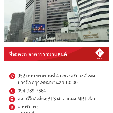
ที่จอดรถ อาคารรามาแลนด์
952 ถนน พระรามที่ 4 แขวงสุริยวงศ์ เขต
บางรัก กรุงเทพมหานคร 10500
094-989-7664
สถานีใกล้เคียง:BTS ศาลาแดง,MRT สีลม
ค่าบริการ: