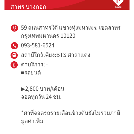
สาทร บางกอก
59 ถนนสาทรใต้ แขวงทุ่งมหาเมฆ เขตสาทร
กรุงเทพมหานคร 10120
093-581-6524
สถานีใกล้เคียง:BTS ศาลาแดง
ค่าบริการ: -
■รถยนต์
▶2,800 บาท/เดือน
จอดทุกวัน 24 ชม.
*ค่าที่จอดรถรายเดือนข้างต้นยังไม่รวมภาษี
มูลค่าเพิ่ม