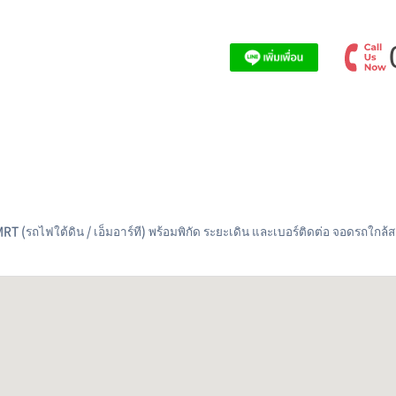
T (รถไฟใต้ดิน / เอ็มอาร์ที) พร้อมพิกัด ระยะเดิน และเบอร์ติดต่อ จอดรถใกล้ส