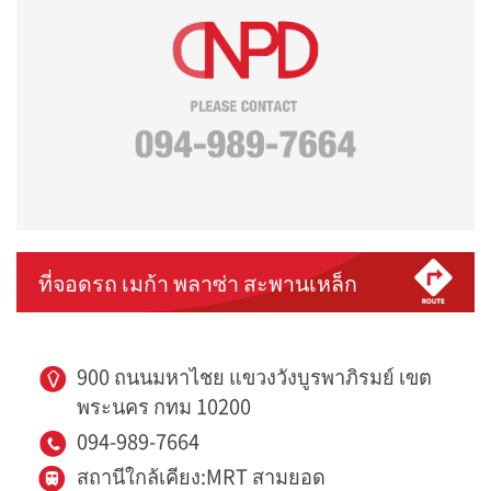
ที่จอดรถ เมก้า พลาซ่า สะพานเหล็ก
900 ถนนมหาไชย แขวงวังบูรพาภิรมย์ เขต
พระนคร กทม 10200
094-989-7664
สถานีใกล้เคียง:MRT สามยอด