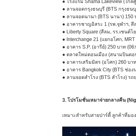
● โรงแรม Shama Lakeview (ใกล้ศูนย
● ลานจอดกรุงธนบุรี (BTS กรุงธนบุ
● ลานจอดนานา (BTS นานา) 150 บาท
● อาคารชาญอิสระ 1 (รพ.จุฬาฯ, สีล
● Liberty Square (สีลม, รร.เซนต์โ
● Interchange 21 (แยกอโศก, MRT 
● อาคาร S.P. (อารีย์) 250 บาท (06:
● ตลาดใหม่ดอนเมือง (สนามบินดอนเ
● อาคารเสริมมิตร (อโศก) 260 บาท
● อาคาร Bangkok City (BTS ช่องน
● ลานจอดสำโรง (BTS สำโรง) รถยนต
3. โปรโมชั่นเหมาจ่ายกลางคืน (Nig
เหมาะสำหรับสายปาร์ตี้ ลูกค้าที่มอง