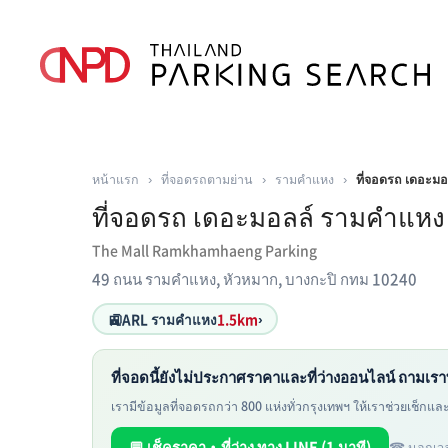
หน้าแรก
›
ที่จอดรถตามย่าน
›
รามคำแหง
›
ที่จอดรถ เดอะม
ที่จอดรถ เดอะมอลล์ รามคำแหง
The Mall Ramkhamhaeng Parking
49 ถนน รามคำแหง, หัวหมาก, บางกะปิ กทม 10240
🚉
ARL รามคำแหง
1.5km
›
ที่จอดนี้ยังไม่ประกาศราคาและที่ว่างออนไลน์ ถามเรา
เรามีข้อมูลที่จอดรถกว่า 800 แห่งทั่วกรุงเทพฯ ให้เราช่วยเช็กและห
💬 เช็คราคา・ที่ว่าง ทาง LINE (1 นาที)
☎ นอกเวล