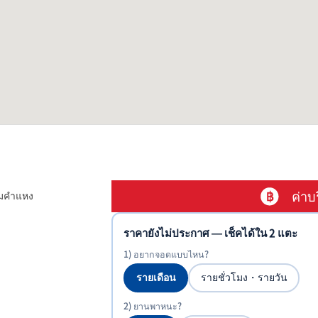
ค่าบ
ามคำแหง
ราคายังไม่ประกาศ — เช็คได้ใน 2 แตะ
1) อยากจอดแบบไหน?
รายเดือน
รายชั่วโมง・รายวัน
2) ยานพาหนะ?