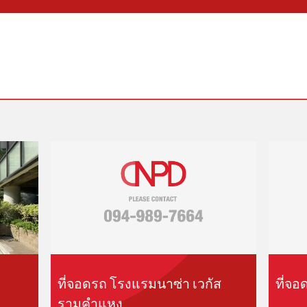
ที่จอดรถ โรงแรมนาซ่า เวกัส
ที่จอ
รามคำแหง