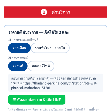
ค่าบริการ
ราคายังไม่ประกาศ — เช็คได้ใน 2 แตะ
1) อยากจอดแบบไหน?
รายเดือน
รายชั่วโมง・รายวัน
2) ยานพาหนะ?
รถยนต์
มอเตอร์ไซค์
สอบถาม รายเดือน (รถยนต์) — ที่จอดรถ สถานีตำรวจนครบาล
บางเขน https://thailand-parking.com/th/station/bts-wat-
phra-sri-mahathat/15128/
💬 คัดลอกข้อความ & เปิด LINE
ไม่ต้องพิมพ์เอง — เลือก กด แล้ววางในแชท เจ้าหน้าที่รู้ทันทีว่าถามที่จอด