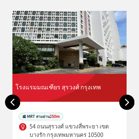
โรงแรมมณเฑียร สุรวงศ์ กรุงเทพ
🚉 MRT สามย่าน
250m
54 ถนนสุรวงศ์ แขวงสี่พระยา เขต
บางรัก กรุงเทพมหานคร 10500