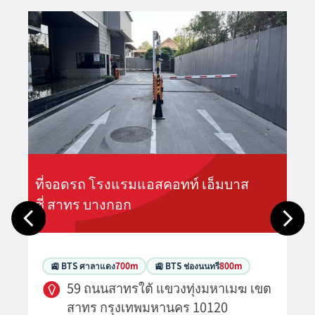
ที่จอดรถ โรงแรมแอสคอทท์ เอ็มบาส
ซี่ สาทร บางกอก
🚉 BTS ศาลาแดง
700m
🚉 BTS ช่องนนทรี
800m
59 ถนนสาทรใต้ แขวงทุ่งมหาเมฆ เขต
สาทร กรุงเทพมหานคร 10120