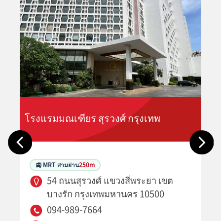
โรงแรมมณเฑียร สุรวงศ์ กรุงเทพ
🚉 MRT สามย่าน
250m
54 ถนนสุรวงศ์ แขวงสี่พระยา เขต
บางรัก กรุงเทพมหานคร 10500
094-989-7664