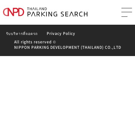
Leave a Reply
You must be
logged in
to post a comment.
Post
Previous
Previous
ที่จอดรถ บริษัท วีว่า เมดิก้า(ประเทศไทย) จำกัด
navigation
Next
post:
Next
ที่จอดรถ เดอะ เรสซิเดนซ์ ราชเทวี
post:
รับบริหารที่จอดรถ
Privacy Policy
All rights reserved ©
NIPPON PARKING DEVELOPMENT (THAILAND) CO.,LTD