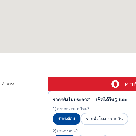
ค่าบ
ามคำแหง
ราคายังไม่ประกาศ — เช็คได้ใน 2 แตะ
1) อยากจอดแบบไหน?
รายเดือน
รายชั่วโมง・รายวัน
2) ยานพาหนะ?