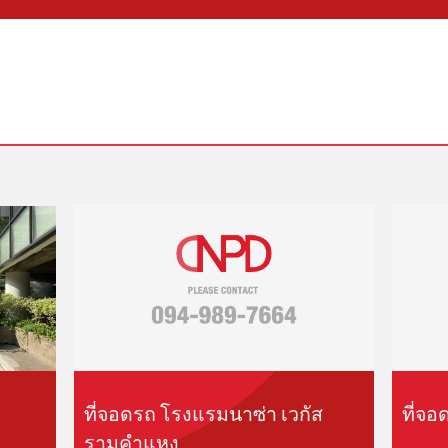
ที่จอดรถ โรงแรมนาซ่า เวกัส
ที่จอ
รามคำแหง