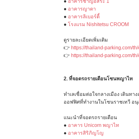
●
อาคารชาญอิสระ 1
●
อาคารญาดา
●
อาคารลิเบอร์ตี้
●
โรงแรม Nishitetsu CROOM
ดูรายละเอียดเพิ่มเติม
👉
https://thailand-parking.com/th
👉
https://thailand-parking.com/th
2. ที่จอดรถรายเดือนโซนพญาไท
ทำเลเชื่อมต่อใจกลางเมือง เดินทา
ออฟฟิศที่ทำงานในโซนราชเทวี อนุสา
แนะนำที่จอดรถรายเดือน
●
อาคาร Unicorn พญาไท
●
อาคารสิริภิญโญ