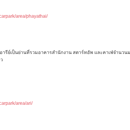
/carpark/area/phayathai/
อารีย์เป็นย่านที่รวมอาคารสำนักงาน สตาร์ทอัพ และคาเฟ่จำนว
าว
carpark/area/ari/