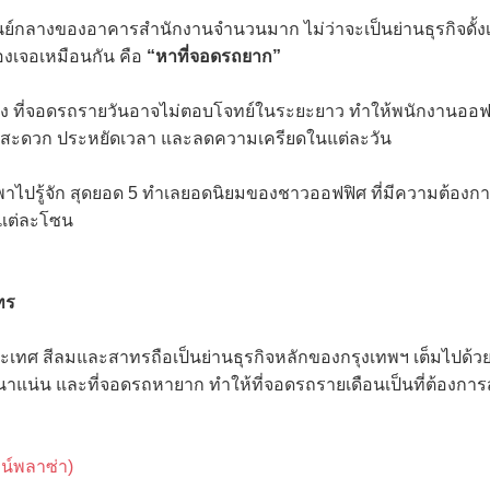
์กลางของอาคารสำนักงานจำนวนมาก ไม่ว่าจะเป็นย่านธุรกิจดั้งเดิ
องเจอเหมือนกัน คือ
“หาที่จอดรถยาก”
อเนื่อง ที่จอดรถรายวันอาจไม่ตอบโจทย์ในระยะยาว ทำให้พนักงานอ
วามสะดวก ประหยัดเวลา และลดความเครียดในแต่ละวัน
อพาไปรู้จัก สุดยอด 5 ทำเลยอดนิยมของชาวออฟฟิศ ที่มีความต้องก
แต่ละโซน
ทร
ะเทศ สีลมและสาทรถือเป็นย่านธุรกิจหลักของกรุงเทพฯ เต็มไปด้ว
น่น และที่จอดรถหายาก ทำให้ที่จอดรถรายเดือนเป็นที่ต้องการ
์พลาซ่า)