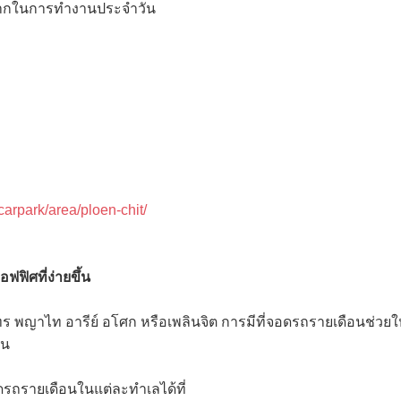
มากในการทำงานประจำวัน
carpark/area/ploen-chit/
ฟฟิศที่ง่ายขึ้น
ร พญาไท อารีย์ อโศก หรือเพลินจิต การมีที่จอดรถรายเดือนช่วย
ัน
รถรายเดือนในแต่ละทำเลได้ที่