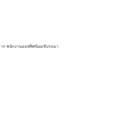
นมาก พนักงานออฟฟิศนิยมขับรถมา